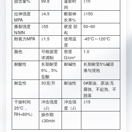
固含量%
99.8
凝胶时
≤1h
间
拉伸强度
≥4.5
断裂伸
≥150
MPA
长率%
撕裂强度
≥55
硬度 邵
50~60
N/MN
A|
附着力MPA
≥1.5
使用温
-45℃~-120℃
度
颜色
可根据需
密度
1.0
求调制
G/cm³
耐酸性
长期耐受
耐碱性
长期耐受5%碱溶
5%，5%
液与浸泡
盐酸
耐盐性
30克/升
耐油性
0#柴油、原油:无
腐蚀、不起泡、不
脱落
干燥时间
冲击强度
冲击强
≥15
25℃，
（J）
度（J）
RH=60%）
操作期
≤30min