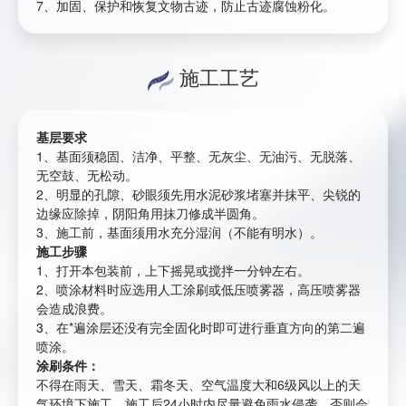
7、加固、保护和恢复文物古迹，防止古迹腐蚀粉化。
施工工艺
基层要求
1、基面须稳固、洁净、平整、无灰尘、无油污、无脱落、
无空鼓、无松动。
2、明显的孔隙、砂眼须先用水泥砂浆堵塞并抹平、尖锐的
边缘应除掉，阴阳角用抹刀修成半圆角。
3、施工前，基面须用水充分湿润（不能有明水）。
施工步骤
1、打开本包装前，上下摇晃或搅拌一分钟左右。
2、喷涂材料时应选用人工涂刷或低压喷雾器，高压喷雾器
会造成浪费。
3、在*遍涂层还没有完全固化时即可进行垂直方向的第二遍
喷涂。
涂刷条件：
不得在雨天、雪天、霜冬天、空气温度大和6级风以上的天
气环境下施工，施工后24小时内尽量避免雨水侵袭，否则会